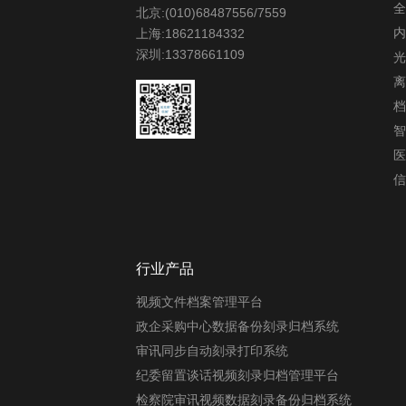
全
北京:(010)68487556/7559
内
上海:18621184332
深圳:13378661109
光
离
档
智
医
信
行业产品
视频文件档案管理平台
政企采购中心数据备份刻录归档系统
审讯同步自动刻录打印系统
纪委留置谈话视频刻录归档管理平台
检察院审讯视频数据刻录备份归档系统